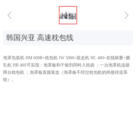
ꁆ
ꁇ
韩国兴亚 高速枕包线
泡罩包装机 HM 600R+枕包机 IW 5000+装盒机 HC 400+在线称重+捆
扎机 HB 40S可实现：泡罩板和干燥剂同时入枕袋 ；一台泡罩机连接
两台枕包机 ；泡罩板直接装盒（泡罩板不经过枕包机的跨接传送系
统）。