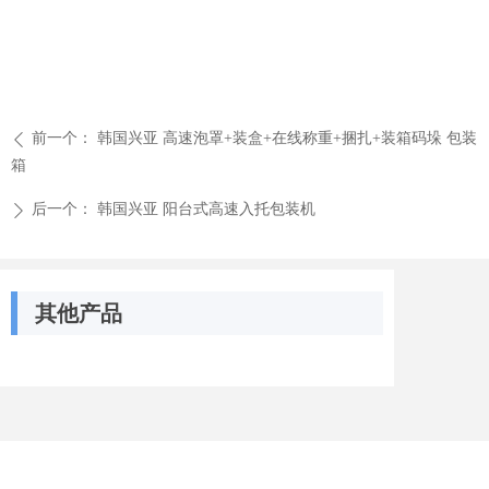
前一个：
韩国兴亚 高速泡罩+装盒+在线称重+捆扎+装箱码垛 包装
ꄴ
箱
后一个：
韩国兴亚 阳台式高速入托包装机
ꄲ
其他产品