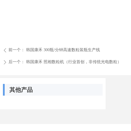
前一个：
韩国康禾 300瓶/分钟高速数粒装瓶生产线
ꄴ
后一个：
韩国康禾 照相数粒机（行业首创，非传统光电数粒）
ꄲ
其他产品